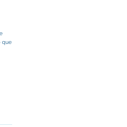
de
o que