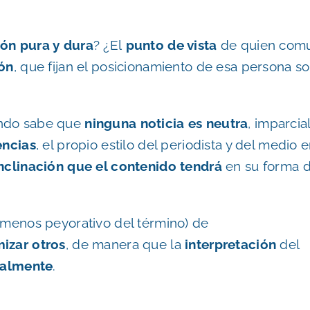
ón pura y dura
? ¿El
punto de vista
de quien com
ión
, que fijan el posicionamiento de esa persona s
undo sabe que
ninguna noticia es neutra
, imparcial
encias
, el propio estilo del periodista y del medio 
nclinación que el contenido tendrá
en su forma 
 menos peyorativo del término) de
mizar otros
, de manera que la
interpretación
del
ralmente
.