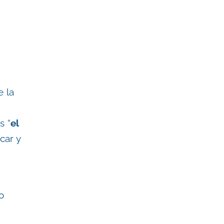
s
 la
s “
el
car y
o