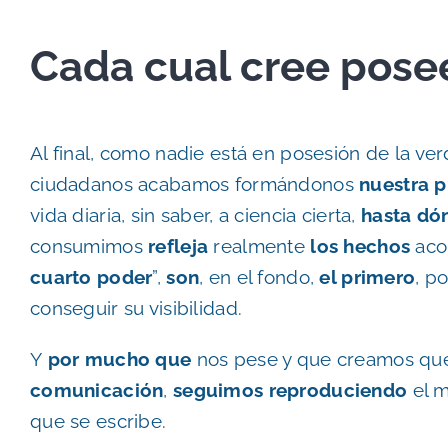
Cada cual cree posee
Al final, como nadie está en posesión de la ve
ciudadanos acabamos formándonos
nuestra p
vida diaria, sin saber, a ciencia cierta,
hasta dó
consumimos
refleja
realmente
los hechos
aco
cuarto poder
”,
son
, en el fondo,
el primero
, p
conseguir su visibilidad.
Y
por mucho que
nos pese y que creamos q
comunicación
,
seguimos reproduciendo
el m
que se escribe.