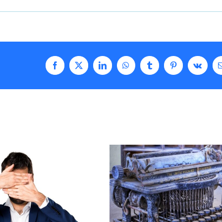
Facebook
X
LinkedIn
WhatsApp
Tumblr
Pinterest
Vk