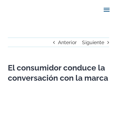
Saltar
al
Tog
contenido
Nav
QUÉ HACE
Anterior
Siguiente
PORTFOLIO
CLIENTES
El consumidor conduce la
conversación con la marca
BLOG
Ver
imagen
NOSOTROS
más
grande
CONTACTO