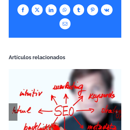
Facebook
X
LinkedIn
WhatsApp
Tumblr
Pinterest
Vk
Correo
electrónico
Artículos relacionados